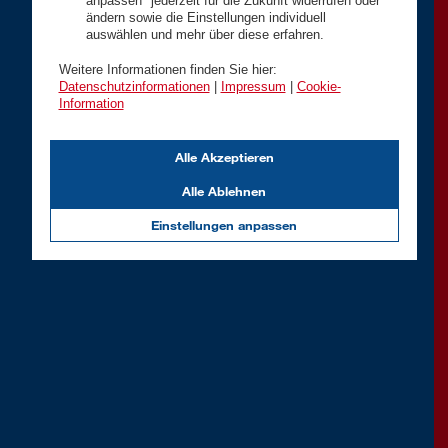
anpassen" jederzeit für die Zukunft widerrufen oder
ändern sowie die Einstellungen individuell
auswählen und mehr über diese erfahren.
Weitere Informationen finden Sie hier:
Datenschutzinformationen
|
Impressum
|
Cookie-
Information
Alle Akzeptieren
Alle Ablehnen
Einstellungen anpassen