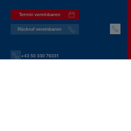
Termin vereinbaren
Rückruf vereinbaren
+43 50 330 76331
+43 664 60139 76331
T.Buchbauer@donauversicherung.at
Ossiacherzeile 11, 9500 Villach
Kontaktdaten herunterladen