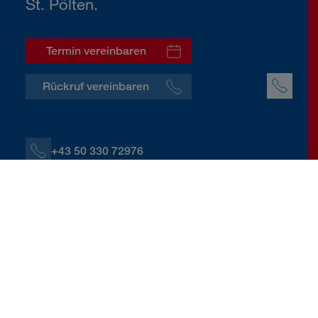
St. Pölten.
Termin vereinbaren
Rückruf vereinbaren
+43 50 330 72976
+43 664 60139 72976
J.Kaliwoda@donauversicherung.at
Schulring 23, 3100 St. Pölten