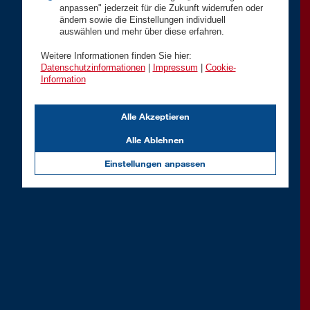
anpassen" jederzeit für die Zukunft widerrufen oder
ändern sowie die Einstellungen individuell
auswählen und mehr über diese erfahren.
Weitere Informationen finden Sie hier:
Datenschutzinformationen
|
Impressum
|
Cookie-
Information
Alle Akzeptieren
Alle Ablehnen
Einstellungen anpassen