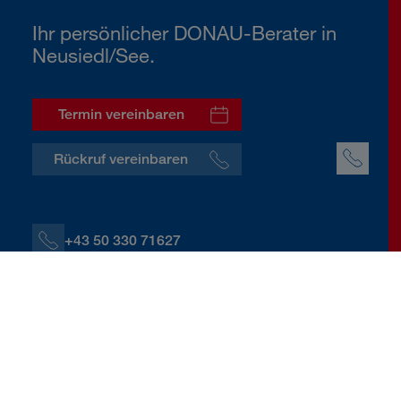
Ihr persönlicher DONAU-Berater in
Neusiedl/See.
Termin vereinbaren
Rückruf vereinbaren
+43 50 330 71627
+43 664 60139 71627
K.Holzer@donauversicherung.at
Wiener Straße 16, 7100 Neusiedl/See