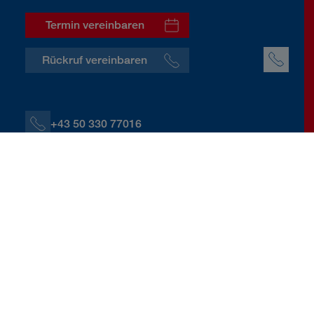
Termin vereinbaren
Rückruf vereinbaren
+43 50 330 77016
+43 664 60139 77016
R.Russegger@donauversicherung.at
Pachergasse 15, 4400 Steyr
Kontaktdaten herunterladen