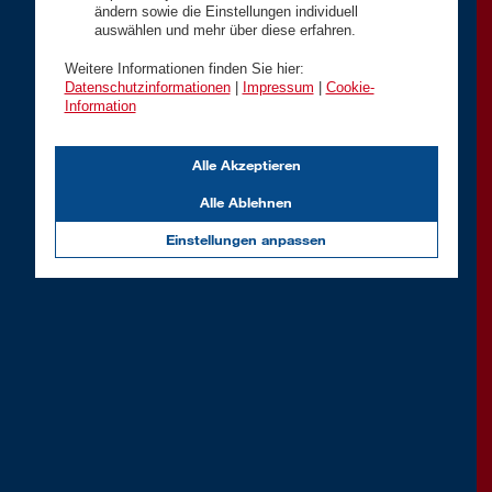
ändern sowie die Einstellungen individuell
auswählen und mehr über diese erfahren.
Weitere Informationen finden Sie hier:
Datenschutzinformationen
|
Impressum
|
Cookie-
Information
Alle Akzeptieren
Alle Ablehnen
Einstellungen anpassen