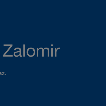
 Zalomir
az.