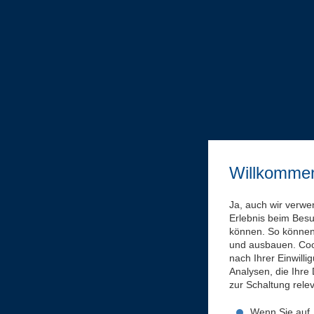
Willkomme
Ja, auch wir verwe
Erlebnis beim Bes
können. So können 
und ausbauen. Coo
nach Ihrer Einwill
Analysen, die Ihre
zur Schaltung rel
Wenn Sie auf „