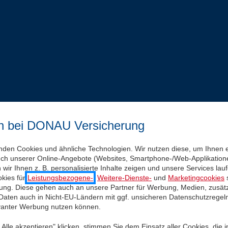
n bei DONAU Versicherung
nden Cookies und ähnliche Technologien. Wir nutzen diese, um Ihnen 
uch unserer Online-Angebote (Websites, Smartphone-/Web-Applikatione
wir Ihnen z. B. personalisierte Inhalte zeigen und unsere Services la
kies für
Leistungsbezogene-
,
Weitere-Dienste-
und
Marketingcookies
s
igung. Diese gehen auch an unsere Partner für Werbung, Medien, zusätz
 Daten auch in Nicht-EU-Ländern mit ggf. unsicheren Datenschutzregel
evanter Werbung nutzen können.
Alle akzeptieren" klicken, stimmen Sie dem Einsatz aller Cookies, die 