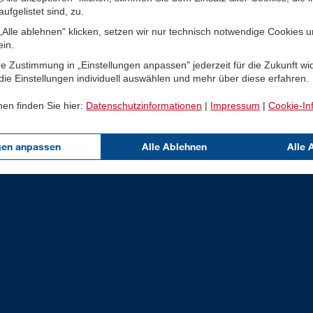
ufgelistet sind, zu.
Alle ablehnen" klicken, setzen wir nur technisch notwendige Cookies 
ein.
e Zustimmung in „Einstellungen anpassen" jederzeit für die Zukunft wi
ie Einstellungen individuell auswählen und mehr über diese erfahren.
nen finden Sie hier:
Datenschutzinformationen
|
Impressum
|
Cookie-In
gen anpassen
Alle Ablehnen
Alle 