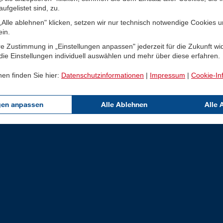
ufgelistet sind, zu.
Alle ablehnen" klicken, setzen wir nur technisch notwendige Cookies 
ein.
e Zustimmung in „Einstellungen anpassen" jederzeit für die Zukunft wi
ie Einstellungen individuell auswählen und mehr über diese erfahren.
nen finden Sie hier:
Datenschutzinformationen
|
Impressum
|
Cookie-In
gen anpassen
Alle Ablehnen
Alle 