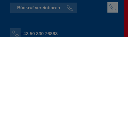
Rückruf vereinbaren
+43 50 330 76863
+43 664 60139 76863
P.Mayrhofer@donauversicherung.at
Linzerstraße 6, 4240 Freistadt
Kontaktdaten herunterladen