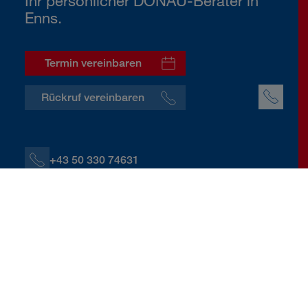
Ihr persönlicher DONAU-Berater in
Enns.
Termin vereinbaren
Rückruf vereinbaren
+43 50 330 74631
+43 664 60139 74631
F.Brunner2@donauversicherung.at
Dr. Eberhard-Marckhgott-Platz 2, 4470 Enns