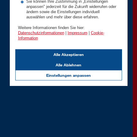
Sie können Ihre Zustimmung in „Einstellungen
anpassen" jederzeit für die Zukunft widerrufen oder
ändern sowie die Einstellungen individuell
auswählen und mehr über diese erfahren.
Weitere Informationen finden Sie hier:
Datenschutzinformationen
|
Impressum
|
Cookie-
Information
Alle Akzeptieren
Alle Ablehnen
Einstellungen anpassen