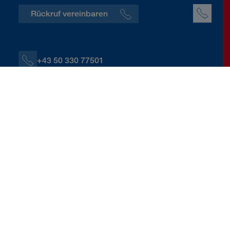
Rückruf vereinbaren
+43 50 330 77501
+43 664 60139 77501
J.Sperrer@donauversicherung.at
Alois Kaltenbruner-Straße 14, 4810 Gmunden
Kontaktdaten herunterladen