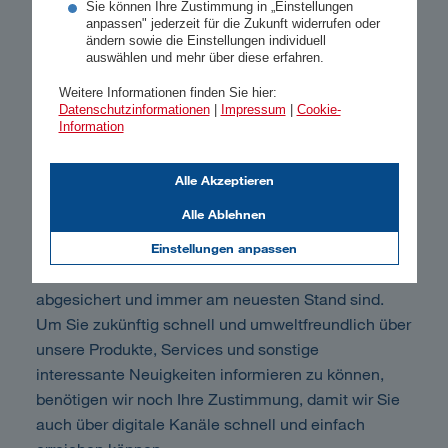
Sie können Ihre Zustimmung in „Einstellungen
anpassen" jederzeit für die Zukunft widerrufen oder
ändern sowie die Einstellungen individuell
auswählen und mehr über diese erfahren.
Telefon
Weitere Informationen finden Sie hier:
Datenschutzinformationen
|
Impressum
|
Cookie-
Information
Alle Akzeptieren
Bleiben Sie immer auf dem
Alle Ablehnen
Laufenden!
Einstellungen anpassen
Uns ist es wichtig, dass Sie bestmöglich
abgesichert und immer am neuesten Stand sind.
Um Sie zukünftig schnell und umweltfreundlich über
unsere Produkte, Services und sonstige
interessante Neuigkeiten informieren zu können,
benötigen wir noch Ihre Zustimmung, damit wir Sie
auch über digitale Kanäle schnell und einfach