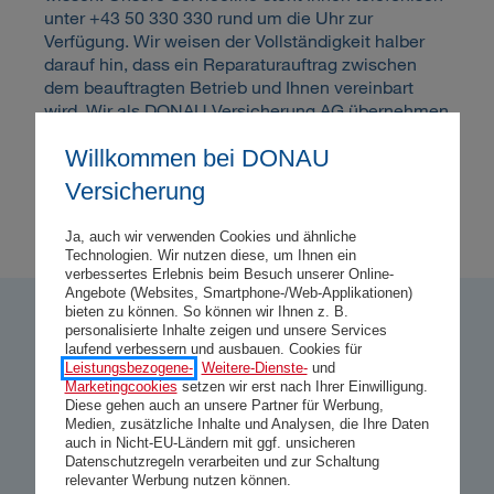
unter +43 50 330 330 rund um die Uhr zur
Verfügung. Wir weisen der Vollständigkeit halber
darauf hin, dass ein Reparaturauftrag zwischen
dem beauftragten Betrieb und Ihnen vereinbart
wird. Wir als
DONAU
Versicherung AG übernehmen
keine Haftung für die Dienstleistung des Betriebes.
Willkommen bei DONAU
Für die verbindliche Höhe und Art unserer
Entschädigungsleistung verweisen wir auf Ihren
Versicherung
Versicherungsvertrag und
die diesem zugrunde
liegenden Bedingungen.
Ja, auch wir verwenden Cookies und ähnliche
Technologien. Wir nutzen diese, um Ihnen ein
verbessertes Erlebnis beim Besuch unserer Online-
Angebote (Websites, Smartphone-/Web-Applikationen)
bieten zu können. So können wir Ihnen z. B.
personalisierte Inhalte zeigen und unsere Services
So bewerten uns unsere Kund:innen
laufend verbessern und ausbauen. Cookies für
Leistungsbezogene-
,
Weitere-Dienste-
und
4,73
Marketingcookies
setzen wir erst nach Ihrer Einwilligung.
Diese gehen auch an unsere Partner für Werbung,
Gesamtzufriedenheit
Medien, zusätzliche Inhalte und Analysen, die Ihre Daten
auch in Nicht-EU-Ländern mit ggf. unsicheren
1
Datenschutzregeln verarbeiten und zur Schaltung
16.234 Kundenbewertungen
relevanter Werbung nutzen können.