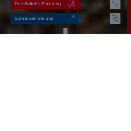
Persönliche Beratung
Schreiben Sie uns
Startseite
Gesundheit
Ich will Gesundheit – ohne
Kompromisse.
Gesund zu sein sehen wir oft als
selbstverständlich an. Es ist „normal“
uneingeschränkt durchs Leben zu gehen
und alles machen zu können. Aber was,
wenn sich das ändert? Wir sorgen dafür,