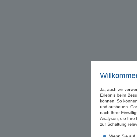
Willkomme
Ja, auch wir verwe
Erlebnis beim Bes
können. So können 
und ausbauen. Coo
nach Ihrer Einwill
Analysen, die Ihre
zur Schaltung rel
Wenn Sie auf „