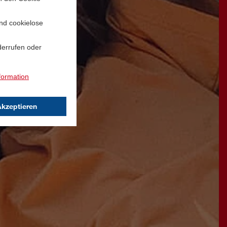
und cookielose
derrufen oder
formation
Akzeptieren