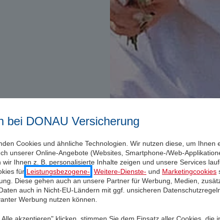
n bei DONAU Versicherung
nden Cookies und ähnliche Technologien. Wir nutzen diese, um Ihnen 
uch unserer Online-Angebote (Websites, Smartphone-/Web-Applikatione
wir Ihnen z. B. personalisierte Inhalte zeigen und unsere Services la
kies für
Leistungsbezogene-
,
Weitere-Dienste-
und
Marketingcookies
s
igung. Diese gehen auch an unsere Partner für Werbung, Medien, zusätz
 Daten auch in Nicht-EU-Ländern mit ggf. unsicheren Datenschutzregel
evanter Werbung nutzen können.
Alle akzeptieren" klicken, stimmen Sie dem Einsatz aller Cookies, die 