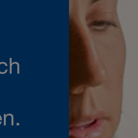
ach
en.