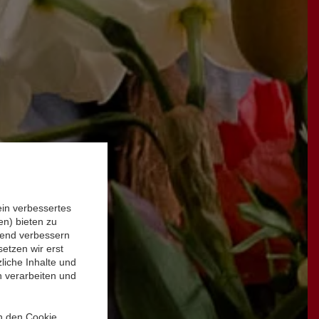
ein verbessertes
n) bieten zu
ufend verbessern
etzen wir erst
liche Inhalte und
n verarbeiten und
in den Cookie