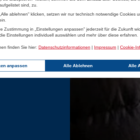
ufgelistet sind, zu.
Alle ablehnen" klicken, setzen wir nur technisch notwendige Cookies 
ein.
e Zustimmung in „Einstellungen anpassen" jederzeit für die Zukunft wi
ie Einstellungen individuell auswählen und mehr über diese erfahren.
nen finden Sie hier:
Datenschutzinformationen
|
Impressum
|
Cookie-In
gen anpassen
Alle Ablehnen
Alle 