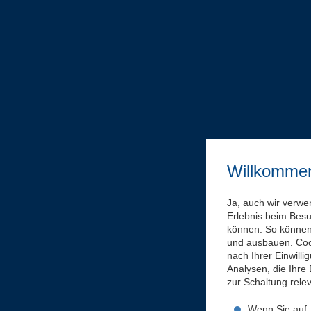
Willkomme
Ja, auch wir verwe
Erlebnis beim Bes
können. So können 
und ausbauen. Coo
nach Ihrer Einwill
Analysen, die Ihre
zur Schaltung rel
Wenn Sie auf „