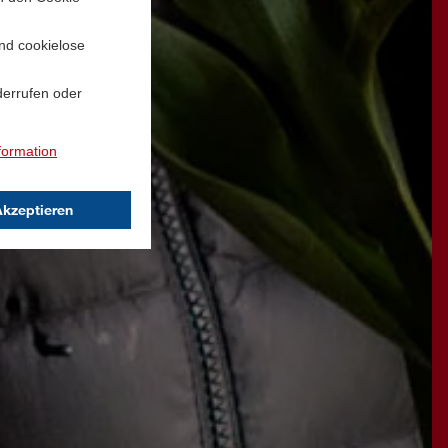
und cookielose
derrufen oder
formation
Akzeptieren