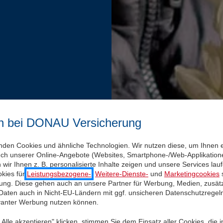
n bei DONAU Versicherung
nden Cookies und ähnliche Technologien. Wir nutzen diese, um Ihnen 
uch unserer Online-Angebote (Websites, Smartphone-/Web-Applikatione
wir Ihnen z. B. personalisierte Inhalte zeigen und unsere Services la
kies für
Leistungsbezogene-
,
Weitere-Dienste-
und
Marketingcookies
s
igung. Diese gehen auch an unsere Partner für Werbung, Medien, zusätz
 Daten auch in Nicht-EU-Ländern mit ggf. unsicheren Datenschutzregel
evanter Werbung nutzen können.
Alle akzeptieren" klicken, stimmen Sie dem Einsatz aller Cookies, die 