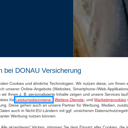
n bei DONAU Versicherung
nden Cookies und ähnliche Technologien. Wir nutzen diese, um Ihnen 
uch unserer Online-Angebote (Websites, Smartphone-/Web-Applikatione
wir Ihnen z. B. personalisierte Inhalte zeigen und unsere Services la
kies für
Leistungsbezogene-
,
Weitere-Dienste-
und
Marketingcookies
s
igung. Diese gehen auch an unsere Partner für Werbung, Medien, zusätz
 Daten auch in Nicht-EU-Ländern mit ggf. unsicheren Datenschutzregel
evanter Werbung nutzen können.
Alle akzeptieren" klicken, stimmen Sie dem Einsatz aller Cookies, die 