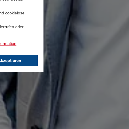
und cookielose
derrufen oder
formation
Akzeptieren