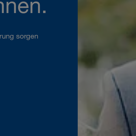
nnen.
erung sorgen