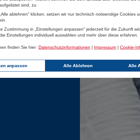
ufgelistet sind, zu.
Alle ablehnen" klicken, setzen wir nur technisch notwendige Cookies 
ein.
e Zustimmung in „Einstellungen anpassen" jederzeit für die Zukunft wi
ie Einstellungen individuell auswählen und mehr über diese erfahren.
nen finden Sie hier:
Datenschutzinformationen
|
Impressum
|
Cookie-In
gen anpassen
Alle Ablehnen
Alle 