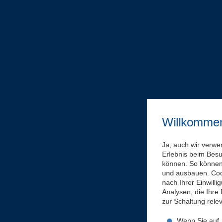
Willkomme
Ja, auch wir verwe
Erlebnis beim Bes
können. So können 
und ausbauen. Coo
nach Ihrer Einwill
Analysen, die Ihre
zur Schaltung rel
Wenn Sie auf „