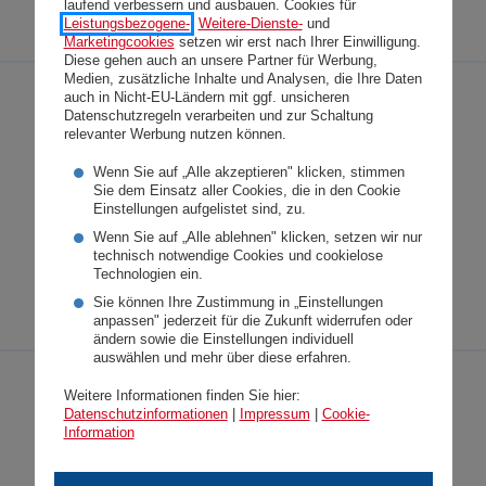
laufend verbessern und ausbauen. Cookies für
Leistungsbezogene-
,
Weitere-Dienste-
und
Marketingcookies
setzen wir erst nach Ihrer Einwilligung.
Diese gehen auch an unsere Partner für Werbung,
Medien, zusätzliche Inhalte und Analysen, die Ihre Daten
auch in Nicht-EU-Ländern mit ggf. unsicheren
Datenschutzregeln verarbeiten und zur Schaltung
relevanter Werbung nutzen können.
Zur Unterstützung bei
Wenn Sie auf „Alle akzeptieren" klicken, stimmen
Berichterstellungen wird in der
DONAU
Sie dem Einsatz aller Cookies, die in den Cookie
Einstellungen aufgelistet sind, zu.
firesys verwendet. Informationen dazu
Wenn Sie auf „Alle ablehnen" klicken, setzen wir nur
finden Sie
hier
.
technisch notwendige Cookies und cookielose
Technologien ein.
Sie können Ihre Zustimmung in „Einstellungen
anpassen" jederzeit für die Zukunft widerrufen oder
ändern sowie die Einstellungen individuell
auswählen und mehr über diese erfahren.
Mitwirkungspolitik
Weitere Informationen finden Sie hier:
Datenschutzinformationen
|
Impressum
|
Cookie-
Information
Mitwirkungspolitik und
Anlagestrategie