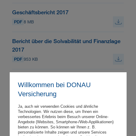
Geschäftsbericht 2017
PDF
8 MB
Bericht über die Solvabilität und Finanzlage
2017
PDF
953 KB
Geschäftsbericht 2016
Willkommen bei DONAU
PDF
3 MB
Versicherung
Bericht über die Solvabilität und Finanzlage
Ja, auch wir verwenden Cookies und ähnliche
Technologien. Wir nutzen diese, um Ihnen ein
2016
verbessertes Erlebnis beim Besuch unserer Online-
Angebote (Websites, Smartphone-/Web-Applikationen)
PDF
1 MB
bieten zu können. So können wir Ihnen z. B.
personalisierte Inhalte zeigen und unsere Services