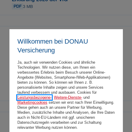
PDF
3 MB
Sozial- und Umweltkriterien werden bewusst seit
Willkommen bei DONAU
2019 im Investmentprozess berücksichtigt.
Versicherung
Bestehende Kriterien wurden im Jahr 2023
verschärft und neue ergänzt. Die aktuellen
Ja, auch wir verwenden Cookies und ähnliche
Technologien. Wir nutzen diese, um Ihnen ein
selbstauferlegten Verpflichtungen finden Sie hier.
verbessertes Erlebnis beim Besuch unserer Online-
Angebote (Websites, Smartphone-/Web-Applikationen)
Verantwortungsvolles Investieren
bieten zu können. So können wir Ihnen z. B.
personalisierte Inhalte zeigen und unsere Services
PDF
200 KB
laufend verbessern und ausbauen. Cookies für
Leistungsbezogene-
,
Weitere-Dienste-
und
Marketingcookies
setzen wir erst nach Ihrer Einwilligung.
Diese gehen auch an unsere Partner für Werbung,
Medien, zusätzliche Inhalte und Analysen, die Ihre Daten
auch in Nicht-EU-Ländern mit ggf. unsicheren
Datenschutzregeln verarbeiten und zur Schaltung
Auch im Underwriting-Prozess werden
relevanter Werbung nutzen können.