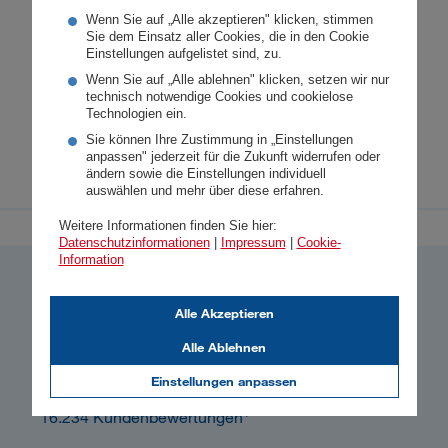
Umweltkriterien berücksichtigt. Die aktuellen
Wenn Sie auf „Alle akzeptieren" klicken, stimmen
selbstauferlegten Verpflichtungen für ein
Sie dem Einsatz aller Cookies, die in den Cookie
verantwortungsvolles Versichern im Corporate
Einstellungen aufgelistet sind, zu.
Business für den Bereich Klima können Sie hier
Wenn Sie auf „Alle ablehnen" klicken, setzen wir nur
technisch notwendige Cookies und cookielose
nachlesen.
Technologien ein.
Sie können Ihre Zustimmung in „Einstellungen
Verantwortungsvolles Versichern
anpassen" jederzeit für die Zukunft widerrufen oder
ändern sowie die Einstellungen individuell
PDF
140 KB
auswählen und mehr über diese erfahren.
Weitere Informationen finden Sie hier:
Datenschutzinformationen
|
Impressum
|
Cookie-
Information
So bewerten uns unsere Kund:innen
Alle Akzeptieren
4,73
Alle Ablehnen
Gesamtzufriedenheit
Einstellungen anpassen
1
16.234 Kundenbewertungen