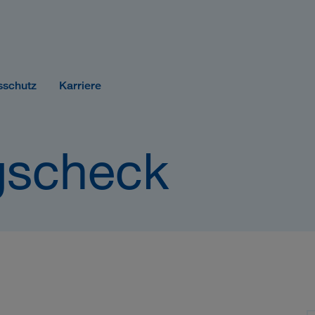
sschutz
Karriere
gscheck