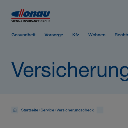
Sprungmarken
Springe direkt zu:
Gesundheit
Vorsorge
Kfz
Wohnen
Recht
Versicherun
Startseite
Service
Versicherungscheck