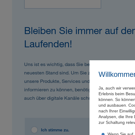
Bleiben Sie immer auf d
Laufenden!
Uns ist es wichtig, dass Sie bestmöglich abgesich
neuesten Stand sind. Um Sie zukünftig schnell und
Willkomme
unsere Produkte, Services und sonstige interessan
Ja, auch wir verwe
informieren zu können, benötigen wir noch Ihre Zu
Erlebnis beim Bes
auch über digitale Kanäle schnell und einfach erre
können. So können 
und ausbauen. Coo
nach Ihrer Einwill
Analysen, die Ihre
zur Schaltung rel
Ich stimme zu.
Wenn Sie auf „