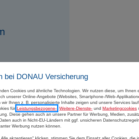
em
ert und immer am
 umweltfreundlich über
n bei DONAU Versicherung
te Neuigkeiten
nden Cookies und ähnliche Technologien. Wir nutzen diese, um Ihnen 
stimmung, damit wir Sie
uch unserer Online-Angebote (Websites, Smartphone-/Web-Applikatione
ichen können.
wir Ihnen z. B. personalisierte Inhalte zeigen und unsere Services la
kies für
Leistungsbezogene-
,
Weitere-Dienste-
und
Marketingcookies
s
igung. Diese gehen auch an unsere Partner für Werbung, Medien, zusätz
 Daten auch in Nicht-EU-Ländern mit ggf. unsicheren Datenschutzregel
evanter Werbung nutzen können.
Alle akzeptieren" klicken, stimmen Sie dem Einsatz aller Cookies, die 