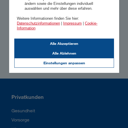
4,73
ändern sowie die Einstellungen individuell
auswählen und mehr über diese erfahren.
Gesamtzufriedenheit
Weitere Informationen finden Sie hier:
Datenschutzinformationen
|
Impressum
|
Cookie-
1
16.234 Kundenbewertungen
Information
Alle Akzeptieren
Alle Ablehnen
Einstellungen anpassen
Privatkunden
Gesundheit
Vorsorge