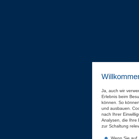
Willkomme
Ja, auch wir verwe
Erlebnis beim Bes
können. So können 
und ausbauen. Coo
nach Ihrer Einwill
Analysen, die Ihre
zur Schaltung rel
Wenn Sie auf „