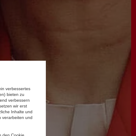
ein verbessertes
n) bieten zu
ufend verbessern
etzen wir erst
liche Inhalte und
n verarbeiten und
in den Cookie