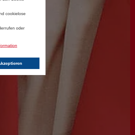
und cookielose
derrufen oder
formation
Akzeptieren