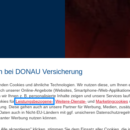
n bei DONAU Versicherung
nden Cookies und ähnliche Technologien. Wir nutzen diese, um Ihnen 
uch unserer Online-Angebote (Websites, Smartphone-/Web-Applikatione
wir Ihnen z. B. personalisierte Inhalte zeigen und unsere Services la
kies für
Leistungsbezogene-
,
Weitere-Dienste-
und
Marketingcookies
s
igung. Diese gehen auch an unsere Partner für Werbung, Medien, zusätz
 Daten auch in Nicht-EU-Ländern mit ggf. unsicheren Datenschutzregel
evanter Werbung nutzen können.
Alle akzeptieren" klicken, stimmen Sie dem Einsatz aller Cookies, die 