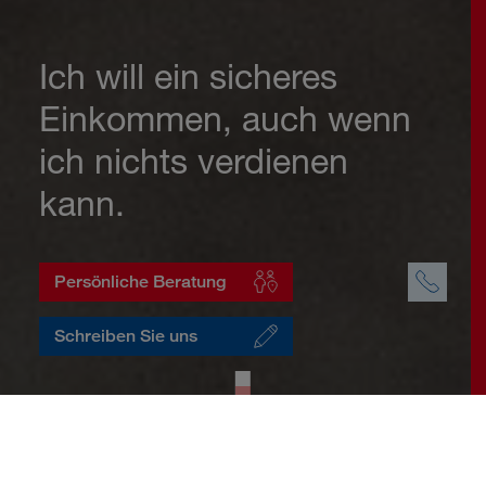
Ich will ein sicheres
Einkommen, auch wenn
ich nichts verdienen
kann.
Persönliche Beratung
Schreiben Sie uns
Startseite
Vorsorge
Einkommenssicherung