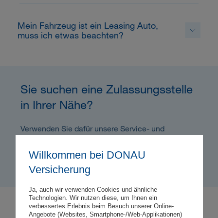
Mein Fahrzeug ist ein Leasing Auto,
muss ich etwas beachten?
Sie suchen eine Zulassungsstelle
in Ihrer Nähe?
Verwenden Sie dafür unsere Service- und
Zulassungsstellensuche.
Willkommen bei DONAU
Jetzt Zulassungsstelle finden
Versicherung
Ja, auch wir verwenden Cookies und ähnliche
Technologien. Wir nutzen diese, um Ihnen ein
verbessertes Erlebnis beim Besuch unserer Online-
Angebote (Websites, Smartphone-/Web-Applikationen)