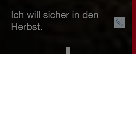
Ich will sicher in den
Herbst.
Herbstgefühle
Die Temperaturen werden angenehmer,
die Landschaft wird bunter und wir
können uns wieder in wohlige Pullover
kuscheln. Der Herbst ist nicht nur die
perfekte Jahreszeit für gemütliche
Stunden, sondern auch für