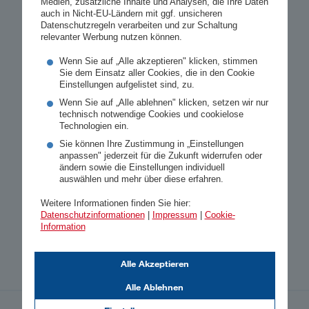
kontaktieren oder auf diesen Kanälen
Medien, zusätzliche Inhalte und Analysen, die Ihre Daten
auch in Nicht-EU-Ländern mit ggf. unsicheren
Werbung über Versicherungsprodukte,
Datenschutzregeln verarbeiten und zur Schaltung
Produkterweiterungen und -neuerungen,
relevanter Werbung nutzen können.
vertragsergänzende Services,
Wenn Sie auf „Alle akzeptieren" klicken, stimmen
Schadenservices und Umfragen zur
Sie dem Einsatz aller Cookies, die in den Cookie
Einstellungen aufgelistet sind, zu.
Markt- und Meinungsforschung der
DONAU zu unterbreiten. Ein Widerruf
Wenn Sie auf „Alle ablehnen" klicken, setzen wir nur
technisch notwendige Cookies und cookielose
dieser Zustimmung ist jederzeit, unter
Technologien ein.
anderem per E-Mail an
Sie können Ihre Zustimmung in „Einstellungen
donau@donauversicherung.at
möglich.
anpassen" jederzeit für die Zukunft widerrufen oder
ändern sowie die Einstellungen individuell
Weitere Informationen finden Sie in
auswählen und mehr über diese erfahren.
unseren
Datenschutzinformationen
.
Weitere Informationen finden Sie hier:
Datenschutzinformationen
|
Impressum
|
Cookie-
Information
Ich stimme nicht zu.
Alle Akzeptieren
Alle Ablehnen