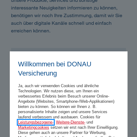
interessante Neuigkeiten informieren zu können,
benötigen wir noch Ihre Zustimmung, damit wir Sie
auch über digitale Kanäle schnell und einfach
erreichen können.
Ich stimme zu.
Willkommen bei DONAU
Versicherung
Ich stimme zu, dass die DONAU
Ja, auch wir verwenden Cookies und ähnliche
Versicherung AG Vienna Insurance Group
Technologien. Wir nutzen diese, um Ihnen ein
verbessertes Erlebnis beim Besuch unserer Online-
(„DONAU“) die in diesem Formular
Angebote (Websites, Smartphone-/Web-Applikationen)
angegebenen Namens- und Kontaktdaten
bieten zu können. So können wir Ihnen z. B.
personalisierte Inhalte zeigen und unsere Services
auch dazu verwendet, um mich
laufend verbessern und ausbauen. Cookies für
telefonisch, per E-Mail, SMS oder Apps
Leistungsbezogene-
,
Weitere-Dienste-
und
Marketingcookies
setzen wir erst nach Ihrer Einwilligung.
zur Beratung und Betreuung zu
Diese gehen auch an unsere Partner für Werbung,