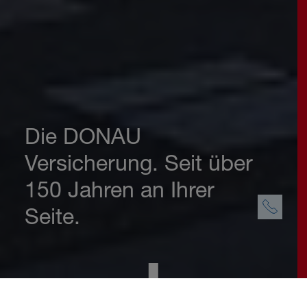
Die
DONAU
Versicherung. Seit über
150 Jahren an Ihrer
Seite.