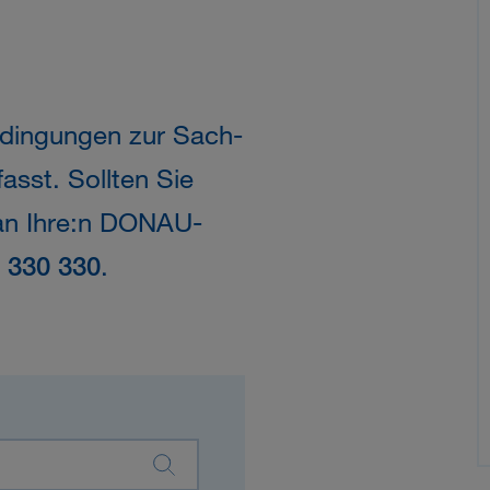
Bedingungen zur Sach-
sst. Sollten Sie
an Ihre:n
DONAU
-
 330 330
.