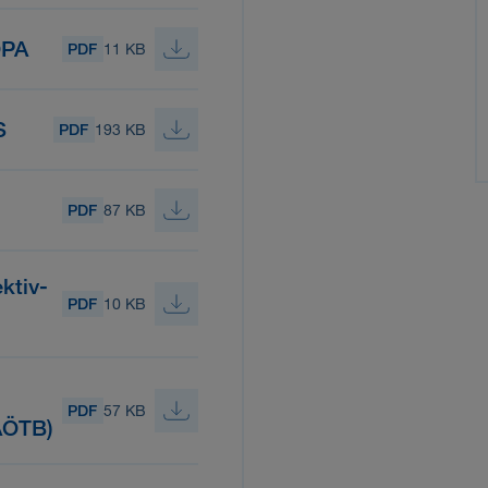
OPA
PDF
11 KB
S
PDF
193 KB
PDF
87 KB
ktiv-
PDF
10 KB
PDF
57 KB
AÖTB)