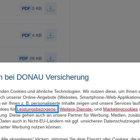
PDF
5 KB
PDF
4 KB
PDF
28 KB
n bei DONAU Versicherung
 Erde,
PDF
11 KB
lien
nden Cookies und ähnliche Technologien. Wir nutzen diese, um Ihnen 
uch unserer Online-Angebote (Websites, Smartphone-/Web-Applikatione
wir Ihnen z. B. personalisierte Inhalte zeigen und unsere Services la
kies für
Leistungsbezogene-
,
Weitere-Dienste-
und
Marketingcookies
s
 Erde,
igung. Diese gehen auch an unsere Partner für Werbung, Medien, zusätz
PDF
12 KB
lien
 Daten auch in Nicht-EU-Ländern mit ggf. unsicheren Datenschutzregel
evanter Werbung nutzen können.
Alle akzeptieren" klicken, stimmen Sie dem Einsatz aller Cookies, die 