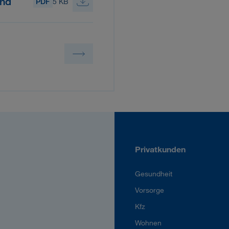
and
PDF
5 KB
Privatkunden
Gesundheit
Vorsorge
Kfz
Wohnen