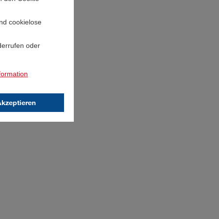
und cookielose
derrufen oder
formation
Akzeptieren