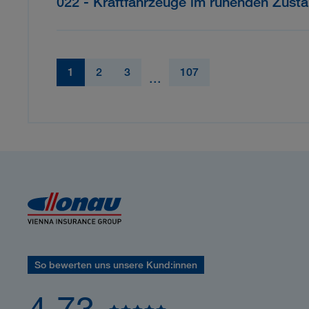
022 - Kraftfahrzeuge im ruhenden Zust
1
2
3
107
...
So bewerten uns unsere Kund:innen