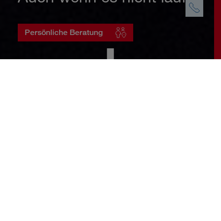
Persönliche Beratung
Startseite
Geschäftskunden
Betriebsunterbrechung
Warum eine
DONAU
Betriebsunterbrechungsversicherung?
Wer bei einer ungeplanten
Betriebsunterbrechung keine finanziellen
Sorgen haben will, will die
DONAU
Betriebsunterbrechungsversicherung.
Denn diese springt ein, wenn der Betrieb