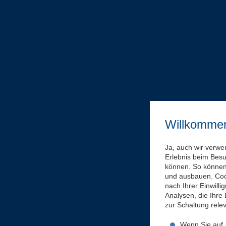
Willkomme
Ja, auch wir verwe
Erlebnis beim Bes
können. So können 
und ausbauen. Coo
nach Ihrer Einwill
Analysen, die Ihre
zur Schaltung rel
Wenn Sie auf „