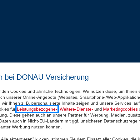
n bei DONAU Versicherung
nden Cookies und ähnliche Technologien. Wir nutzen diese, um Ihnen 
uch unserer Online-Angebote (Websites, Smartphone-/Web-Applikatione
wir Ihnen z. B. personalisierte Inhalte zeigen und unsere Services la
kies für
Leistungsbezogene-
,
Weitere-Dienste-
und
Marketingcookies
s
igung. Diese gehen auch an unsere Partner für Werbung, Medien, zusätz
 Daten auch in Nicht-EU-Ländern mit ggf. unsicheren Datenschutzregel
evanter Werbung nutzen können.
Alle akzeptieren" klicken, stimmen Sie dem Einsatz aller Cookies, die 