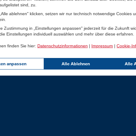
ufgelistet sind, zu.
Alle ablehnen" klicken, setzen wir nur technisch notwendige Cookies 
ein.
e Zustimmung in „Einstellungen anpassen" jederzeit für die Zukunft wi
ie Einstellungen individuell auswählen und mehr über diese erfahren.
nen finden Sie hier:
Datenschutzinformationen
|
Impressum
|
Cookie-In
gen anpassen
Alle Ablehnen
Alle 