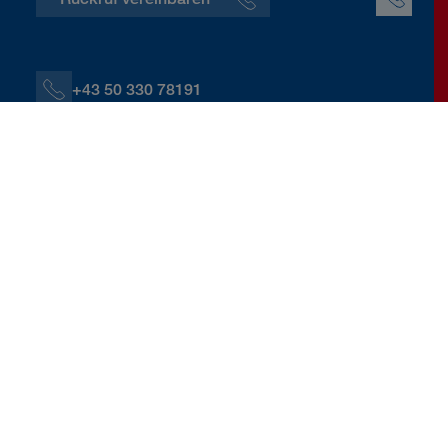
+43 50 330 78191
+43 664 60139 78191
C.Kloiber@donauversicherung.at
Schwarzenbrunnerstraße 9, 5340 St. Gilgen
Kontaktdaten herunterladen
Berater:innen und Servicestellen
Christoph Leopold Kloiber