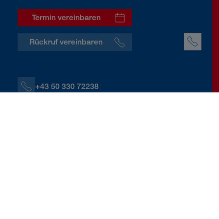
Termin vereinbaren
Rückruf vereinbaren
+43 50 330 72238
+43 664 60139 72238
R.Hohenbuechler@donauversicherung.at
Thaliastraße 125a, 1160 Wien
Kontaktdaten herunterladen