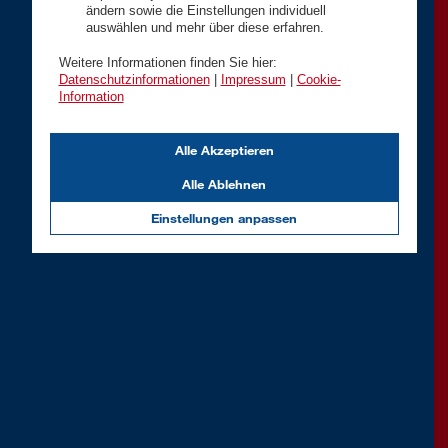
ändern sowie die Einstellungen individuell
auswählen und mehr über diese erfahren.
Weitere Informationen finden Sie hier:
Datenschutzinformationen
|
Impressum
|
Cookie-
Information
Alle Akzeptieren
Alle Ablehnen
Einstellungen anpassen