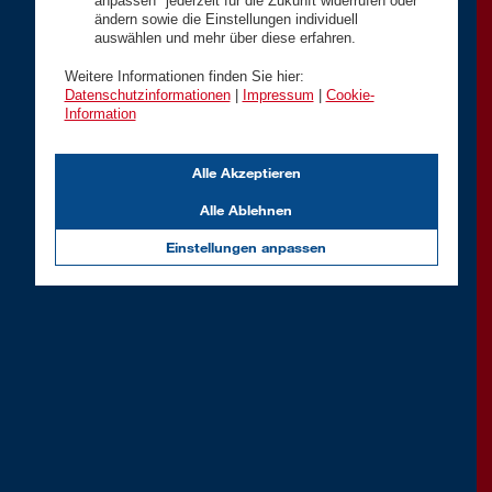
anpassen" jederzeit für die Zukunft widerrufen oder
ändern sowie die Einstellungen individuell
auswählen und mehr über diese erfahren.
Weitere Informationen finden Sie hier:
Datenschutzinformationen
|
Impressum
|
Cookie-
Information
Alle Akzeptieren
Alle Ablehnen
Einstellungen anpassen