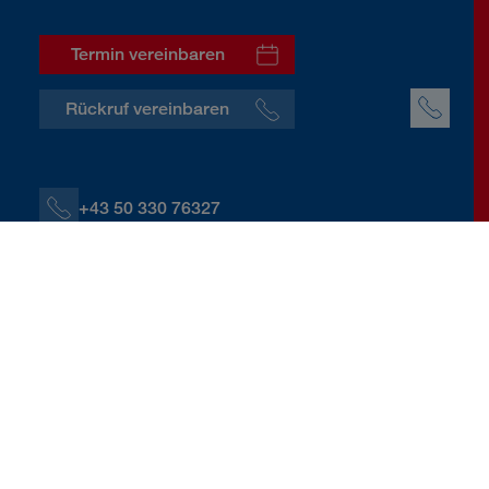
Termin vereinbaren
Rückruf vereinbaren
+43 50 330 76327
+43 664 60139 76327
S.Sommeregger@donauversicherung.at
Ossiacherzeile 11, 9500 Villach
Kontaktdaten herunterladen