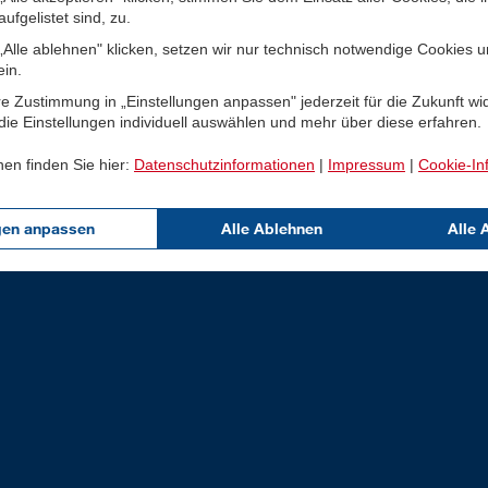
ufgelistet sind, zu.
Alle ablehnen" klicken, setzen wir nur technisch notwendige Cookies 
ein.
e Zustimmung in „Einstellungen anpassen" jederzeit für die Zukunft wi
ie Einstellungen individuell auswählen und mehr über diese erfahren.
nen finden Sie hier:
Datenschutzinformationen
|
Impressum
|
Cookie-In
gen anpassen
Alle Ablehnen
Alle 