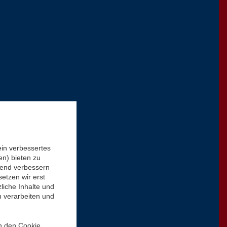
ein verbessertes
n) bieten zu
ufend verbessern
etzen wir erst
liche Inhalte und
n verarbeiten und
in den Cookie