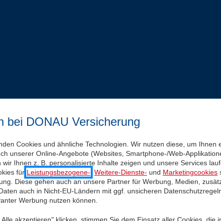
n bei DONAU Versicherung
nden Cookies und ähnliche Technologien. Wir nutzen diese, um Ihnen 
uch unserer Online-Angebote (Websites, Smartphone-/Web-Applikatione
wir Ihnen z. B. personalisierte Inhalte zeigen und unsere Services la
kies für
Leistungsbezogene-
,
Weitere-Dienste-
und
Marketingcookies
s
igung. Diese gehen auch an unsere Partner für Werbung, Medien, zusätz
 Daten auch in Nicht-EU-Ländern mit ggf. unsicheren Datenschutzregel
evanter Werbung nutzen können.
Alle akzeptieren" klicken, stimmen Sie dem Einsatz aller Cookies, die 