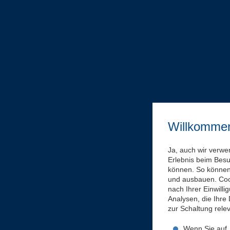
Willkomme
Ja, auch wir verwe
Erlebnis beim Bes
können. So können 
und ausbauen. Coo
nach Ihrer Einwill
Analysen, die Ihre
zur Schaltung rel
Wenn Sie auf „