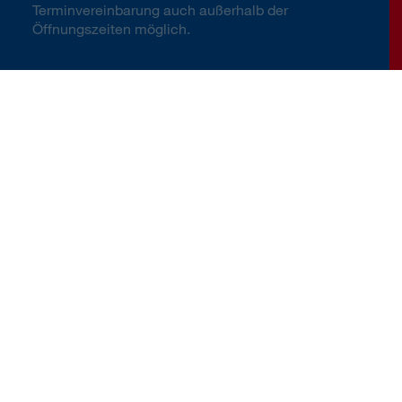
Terminvereinbarung auch außerhalb der
Öffnungszeiten möglich.
d Servicestellen
Team Nemetschek & Paltram & Schlifelner
Herzlich willkommen
Wir stehen unseren Kundinnen und Kunden
verlässlich für ihre Versicherungs- und
Vorsorgeanliegen zur Verfügung. Bei uns
steht der Mensch im Mittelpunkt und wir
beraten unsere Kundinnen und Kunden
umfassend und in jeder Lebenslage.