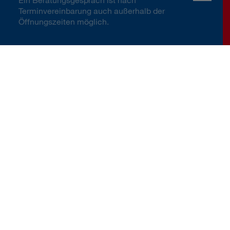
Terminvereinbarung auch außerhalb der
Öffnungszeiten möglich.
Kontakt
Berater:innen und Servicestellen
Team Büchsner
Herzlich willkommen
Wir stehen unseren Kundinnen und Kunden
verlässlich für ihre Versicherungs- und
Vorsorgeanliegen zur Verfügung. Bei uns
steht der Mensch im Mittelpunkt und wir
beraten unsere Kundinnen und Kunden
umfassend und in jeder Lebenslage.