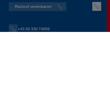
Rückruf vereinbaren
+43 50 330 74859
+43 664 60139 74859
A.Koehler@donauversicherung.at
Bahnstraße 7, 7210 Mattersburg
Kontaktdaten herunterladen