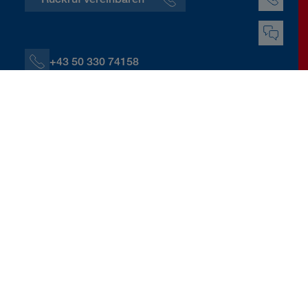
+43 50 330 74158
+43 664 60139 74158
J.Kerschbaummayr@donauversicherung.at
Linzerstraße 6, 4240 Freistadt
Kontaktdaten herunterladen
Berater:innen und Servicestellen
Jakob Kerschbaummayr