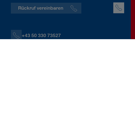
Rückruf vereinbaren
+43 50 330 73527
+43 664 60139 73527
V.Iskandar@donauversicherung.at
St. Veiter Ring 13A, 9020 Klagenfurt
Kontaktdaten herunterladen