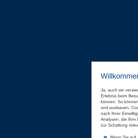
Willkomme
Ja, auch wir verwe
Erlebnis beim Bes
können. So können 
und ausbauen. Coo
nach Ihrer Einwill
Analysen, die Ihre
zur Schaltung rel
Wenn Sie auf „