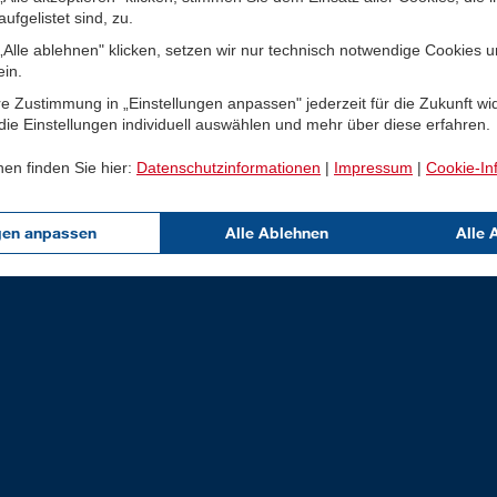
ufgelistet sind, zu.
Alle ablehnen" klicken, setzen wir nur technisch notwendige Cookies 
ein.
e Zustimmung in „Einstellungen anpassen" jederzeit für die Zukunft wi
ie Einstellungen individuell auswählen und mehr über diese erfahren.
nen finden Sie hier:
Datenschutzinformationen
|
Impressum
|
Cookie-In
gen anpassen
Alle Ablehnen
Alle 