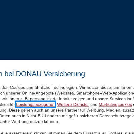
n bei DONAU Versicherung
nden Cookies und ähnliche Technologien. Wir nutzen diese, um Ihnen 
uch unserer Online-Angebote (Websites, Smartphone-/Web-Applikatione
wir Ihnen z. B. personalisierte Inhalte zeigen und unsere Services la
kies für
Leistungsbezogene-
,
Weitere-Dienste-
und
Marketingcookies
s
igung. Diese gehen auch an unsere Partner für Werbung, Medien, zusätz
 Daten auch in Nicht-EU-Ländern mit ggf. unsicheren Datenschutzregel
evanter Werbung nutzen können.
Alle akzeptieren" klicken, stimmen Sie dem Einsatz aller Cookies, die 