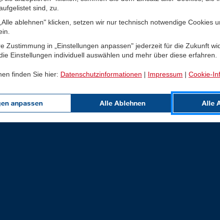
ufgelistet sind, zu.
Alle ablehnen" klicken, setzen wir nur technisch notwendige Cookies 
ein.
e Zustimmung in „Einstellungen anpassen" jederzeit für die Zukunft wi
ie Einstellungen individuell auswählen und mehr über diese erfahren.
nen finden Sie hier:
Datenschutzinformationen
|
Impressum
|
Cookie-In
gen anpassen
Alle Ablehnen
Alle 