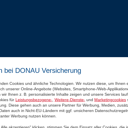
n bei DONAU Versicherung
nden Cookies und ähnliche Technologien. Wir nutzen diese, um Ihnen 
uch unserer Online-Angebote (Websites, Smartphone-/Web-Applikatione
wir Ihnen z. B. personalisierte Inhalte zeigen und unsere Services la
kies für
Leistungsbezogene-
,
Weitere-Dienste-
und
Marketingcookies
s
igung. Diese gehen auch an unsere Partner für Werbung, Medien, zusätz
 Daten auch in Nicht-EU-Ländern mit ggf. unsicheren Datenschutzregel
evanter Werbung nutzen können.
Alle akzeptieren" klicken, stimmen Sie dem Einsatz aller Cookies, die 