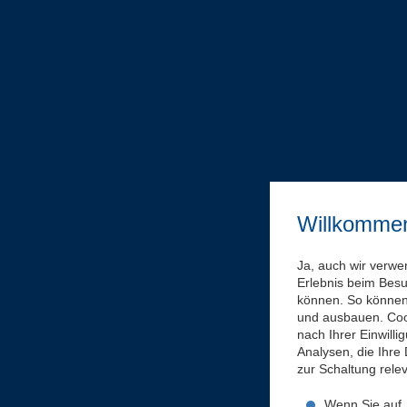
Willkomme
Ja, auch wir verwe
Erlebnis beim Bes
können. So können 
und ausbauen. Coo
nach Ihrer Einwill
Analysen, die Ihre
zur Schaltung rel
Wenn Sie auf „