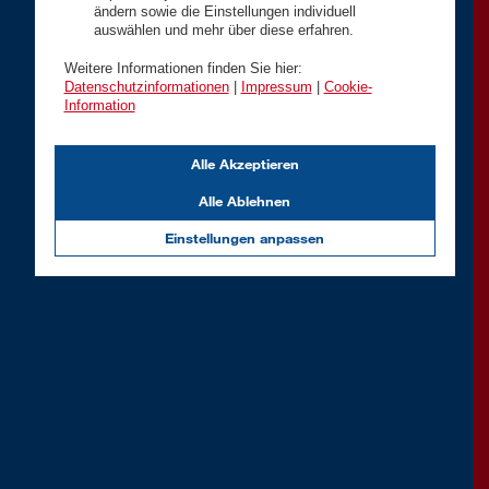
ändern sowie die Einstellungen individuell
auswählen und mehr über diese erfahren.
Weitere Informationen finden Sie hier:
Datenschutzinformationen
|
Impressum
|
Cookie-
Information
Alle Akzeptieren
Alle Ablehnen
Einstellungen anpassen