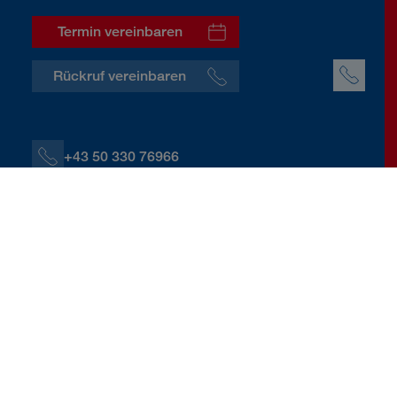
Termin vereinbaren
Rückruf vereinbaren
+43 50 330 76966
+43 664 60139 76966
K.Mayrhofer@donauversicherung.at
Naarner Straße 1, 4320 Perg
Kontaktdaten herunterladen