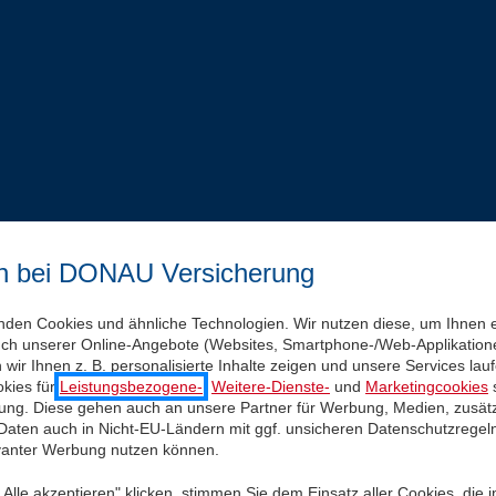
n bei DONAU Versicherung
nden Cookies und ähnliche Technologien. Wir nutzen diese, um Ihnen 
uch unserer Online-Angebote (Websites, Smartphone-/Web-Applikatione
wir Ihnen z. B. personalisierte Inhalte zeigen und unsere Services la
kies für
Leistungsbezogene-
,
Weitere-Dienste-
und
Marketingcookies
s
igung. Diese gehen auch an unsere Partner für Werbung, Medien, zusätz
 Daten auch in Nicht-EU-Ländern mit ggf. unsicheren Datenschutzregel
evanter Werbung nutzen können.
Alle akzeptieren" klicken, stimmen Sie dem Einsatz aller Cookies, die 