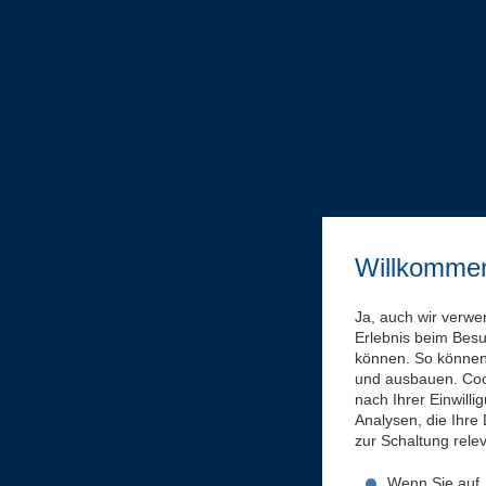
Willkomme
Ja, auch wir verwe
Erlebnis beim Bes
können. So können 
und ausbauen. Coo
nach Ihrer Einwill
Analysen, die Ihre
zur Schaltung rel
Wenn Sie auf „