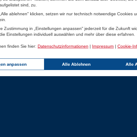
ufgelistet sind, zu.
Alle ablehnen" klicken, setzen wir nur technisch notwendige Cookies 
ein.
e Zustimmung in „Einstellungen anpassen" jederzeit für die Zukunft wi
ie Einstellungen individuell auswählen und mehr über diese erfahren.
nen finden Sie hier:
Datenschutzinformationen
|
Impressum
|
Cookie-In
gen anpassen
Alle Ablehnen
Alle 