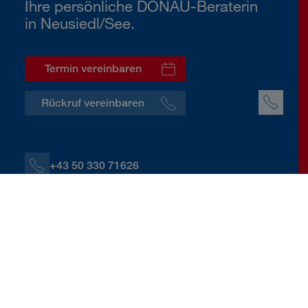
Ihre persönliche DONAU-Beraterin
in Neusiedl/See.
Termin vereinbaren
Rückruf vereinbaren
+43 50 330 71626
+43 664 60139 71626
I.Kimmel@donauversicherung.at
Wiener Straße 16, 7100 Neusiedl/See