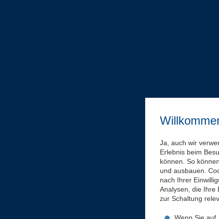
Willkomme
Ja, auch wir verwe
Erlebnis beim Bes
können. So können 
und ausbauen. Coo
nach Ihrer Einwill
Analysen, die Ihre
zur Schaltung rel
Wenn Sie auf „