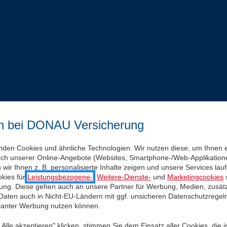
n bei DONAU Versicherung
nden Cookies und ähnliche Technologien. Wir nutzen diese, um Ihnen 
uch unserer Online-Angebote (Websites, Smartphone-/Web-Applikatione
wir Ihnen z. B. personalisierte Inhalte zeigen und unsere Services la
kies für
Leistungsbezogene-
,
Weitere-Dienste-
und
Marketingcookies
s
igung. Diese gehen auch an unsere Partner für Werbung, Medien, zusätz
 Daten auch in Nicht-EU-Ländern mit ggf. unsicheren Datenschutzregel
evanter Werbung nutzen können.
Alle akzeptieren" klicken, stimmen Sie dem Einsatz aller Cookies, die 