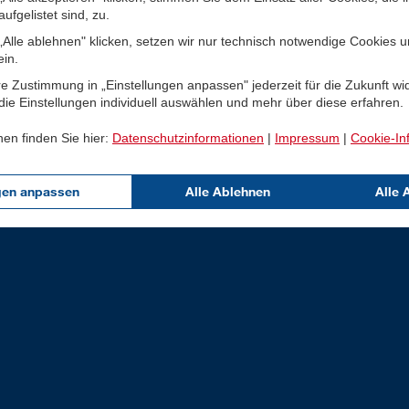
ufgelistet sind, zu.
Alle ablehnen" klicken, setzen wir nur technisch notwendige Cookies 
ein.
e Zustimmung in „Einstellungen anpassen" jederzeit für die Zukunft wi
ie Einstellungen individuell auswählen und mehr über diese erfahren.
nen finden Sie hier:
Datenschutzinformationen
|
Impressum
|
Cookie-In
gen anpassen
Alle Ablehnen
Alle 