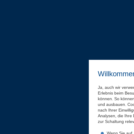
Willkomme
Ja, auch wir verwe
Erlebnis beim Bes
können. So können 
und ausbauen. Coo
nach Ihrer Einwill
Analysen, die Ihre
zur Schaltung rel
Wenn Sie auf „