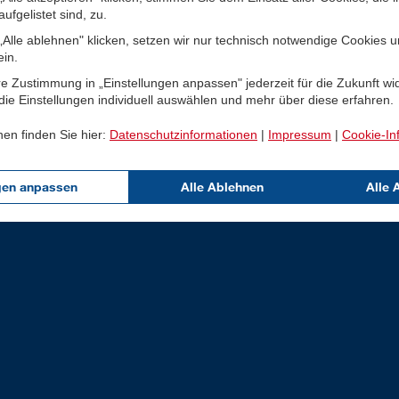
ufgelistet sind, zu.
Alle ablehnen" klicken, setzen wir nur technisch notwendige Cookies 
ein.
e Zustimmung in „Einstellungen anpassen" jederzeit für die Zukunft wi
ie Einstellungen individuell auswählen und mehr über diese erfahren.
nen finden Sie hier:
Datenschutzinformationen
|
Impressum
|
Cookie-In
gen anpassen
Alle Ablehnen
Alle 