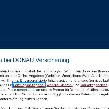
n bei DONAU Versicherung
nden Cookies und ähnliche Technologien. Wir nutzen diese, um Ihnen 
uch unserer Online-Angebote (Websites, Smartphone-/Web-Applikatione
wir Ihnen z. B. personalisierte Inhalte zeigen und unsere Services la
kies für
Leistungsbezogene-
,
Weitere-Dienste-
und
Marketingcookies
s
igung. Diese gehen auch an unsere Partner für Werbung, Medien, zusätz
 Daten auch in Nicht-EU-Ländern mit ggf. unsicheren Datenschutzregel
evanter Werbung nutzen können.
Alle akzeptieren" klicken, stimmen Sie dem Einsatz aller Cookies, die 