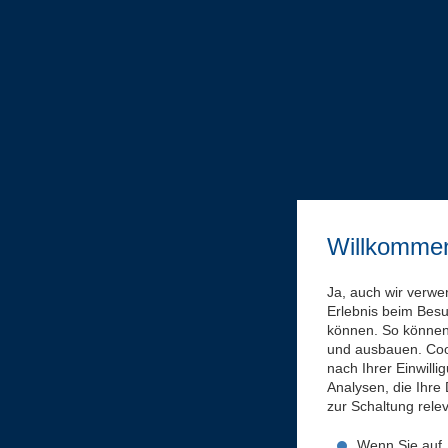
Willkomme
Ja, auch wir verwe
Erlebnis beim Bes
können. So können 
und ausbauen. Coo
nach Ihrer Einwill
Analysen, die Ihre
zur Schaltung rel
Wenn Sie auf „