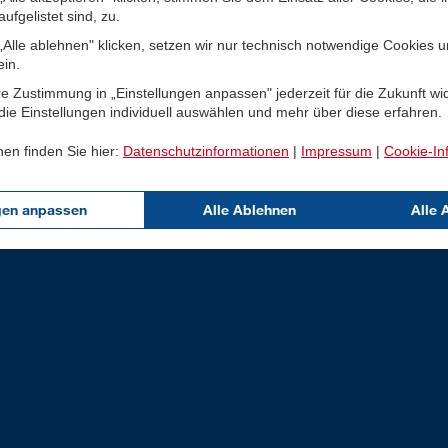
ufgelistet sind, zu.
Alle ablehnen" klicken, setzen wir nur technisch notwendige Cookies 
ein.
e Zustimmung in „Einstellungen anpassen" jederzeit für die Zukunft wi
ie Einstellungen individuell auswählen und mehr über diese erfahren.
nen finden Sie hier:
Datenschutzinformationen
|
Impressum
|
Cookie-In
gen anpassen
Alle Ablehnen
Alle 