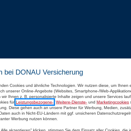
n bei DONAU Versicherung
nden Cookies und ähnliche Technologien. Wir nutzen diese, um Ihnen 
uch unserer Online-Angebote (Websites, Smartphone-/Web-Applikatione
wir Ihnen z. B. personalisierte Inhalte zeigen und unsere Services la
kies für
Leistungsbezogene-
,
Weitere-Dienste-
und
Marketingcookies
s
igung. Diese gehen auch an unsere Partner für Werbung, Medien, zusätz
 Daten auch in Nicht-EU-Ländern mit ggf. unsicheren Datenschutzregel
evanter Werbung nutzen können.
Alle akzeptieren" klicken, stimmen Sie dem Einsatz aller Cookies, die 