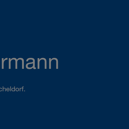
ermann
cheldorf.