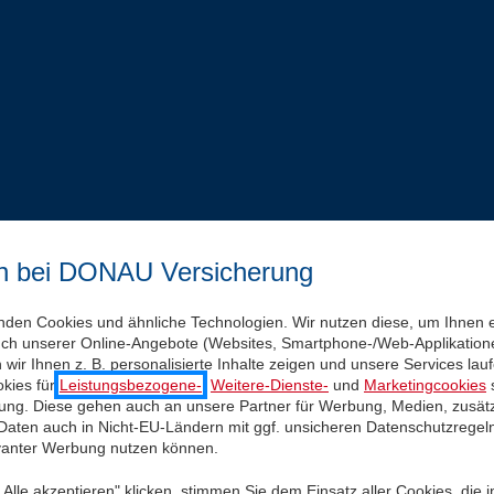
n bei DONAU Versicherung
nden Cookies und ähnliche Technologien. Wir nutzen diese, um Ihnen 
uch unserer Online-Angebote (Websites, Smartphone-/Web-Applikatione
wir Ihnen z. B. personalisierte Inhalte zeigen und unsere Services la
kies für
Leistungsbezogene-
,
Weitere-Dienste-
und
Marketingcookies
s
igung. Diese gehen auch an unsere Partner für Werbung, Medien, zusätz
 Daten auch in Nicht-EU-Ländern mit ggf. unsicheren Datenschutzregel
evanter Werbung nutzen können.
Alle akzeptieren" klicken, stimmen Sie dem Einsatz aller Cookies, die 