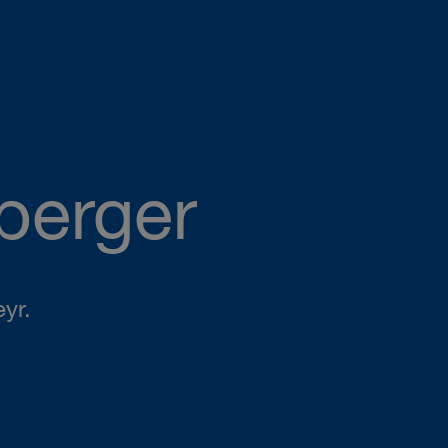
berger
yr.