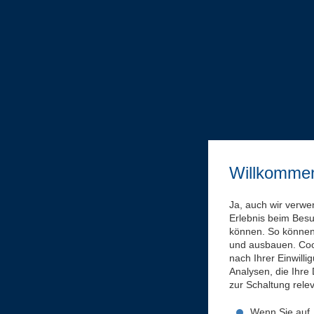
Willkomme
Ja, auch wir verwe
Erlebnis beim Bes
können. So können 
und ausbauen. Coo
nach Ihrer Einwill
Analysen, die Ihre
zur Schaltung rel
Wenn Sie auf „