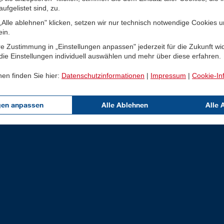
ufgelistet sind, zu.
Alle ablehnen" klicken, setzen wir nur technisch notwendige Cookies 
ein.
e Zustimmung in „Einstellungen anpassen" jederzeit für die Zukunft wi
ie Einstellungen individuell auswählen und mehr über diese erfahren.
nen finden Sie hier:
Datenschutzinformationen
|
Impressum
|
Cookie-In
gen anpassen
Alle Ablehnen
Alle 