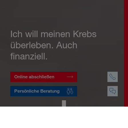
Ich will meinen Krebs
überleben. Auch
finanziell.
Online abschließen
Persönliche Beratung
Startseite
Vorsorge
Risikovorsorge
Krebsversicherung