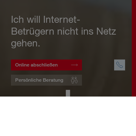
Ich will Internet-
Betrügern nicht ins Netz
gehen.
Online abschließen
Persönliche Beratung
Startseite
Wohnen
Cyberversicherung
Warum eine Cyberversicherung?