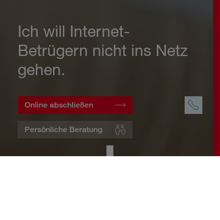
Ich will Internet-
Betrügern nicht ins Netz
gehen.
Online abschließen
Persönliche Beratung
Startseite
Wohnen
Cyberversicherung
Warum eine Cyberversicherung?