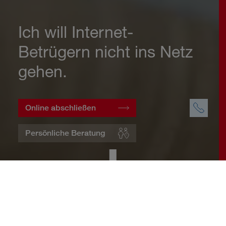
Ich will Internet-
Betrügern nicht ins Netz
gehen.
Online abschließen
Persönliche Beratung
Startseite
Wohnen
Cyberversicherung
Warum eine Cyberversicherung?